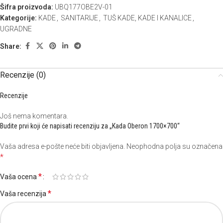
Šifra proizvoda:
UBQ177OBE2V-01
Kategorije:
KADE
,
SANITARIJE
,
TUŠ KADE, KADE I KANALICE
,
UGRADNE
Share:
Recenzije (0)
Recenzije
Još nema komentara.
Budite prvi koji će napisati recenziju za „Kada Oberon 1700×700“
Vaša adresa e-pošte neće biti objavljena.
Neophodna polja su označena
*
*
Vaša ocena
*
Vaša recenzija