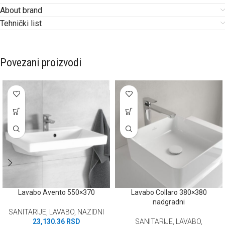
About brand
Tehnički list
Povezani proizvodi
Lavabo Avento 550×370
Lavabo Collaro 380×380
nadgradni
SANITARIJE
,
LAVABO
,
NAZIDNI
23,130.36
RSD
SANITARIJE
,
LAVABO
,