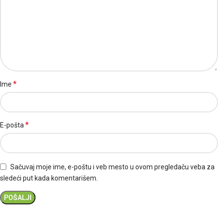
*
Ime
*
E-pošta
Sačuvaj moje ime, e-poštu i veb mesto u ovom pregledaču veba za
sledeći put kada komentarišem.