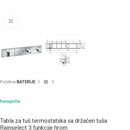
Klknite da uvećate
Početna
BATERIJE
Tabla za tuš termostatska sa držačen tuša
Rainselect 3 funkcije hrom