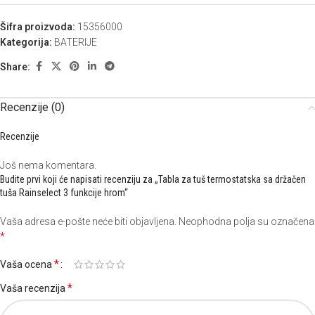
Šifra proizvoda:
15356000
Kategorija:
BATERIJE
Share:
Recenzije (0)
Recenzije
Još nema komentara.
Budite prvi koji će napisati recenziju za „Tabla za tuš termostatska sa držačen
tuša Rainselect 3 funkcije hrom“
Vaša adresa e-pošte neće biti objavljena.
Neophodna polja su označena
*
*
Vaša ocena
*
Vaša recenzija