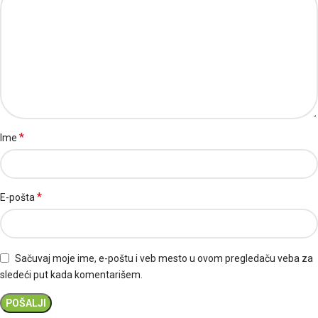
*
Ime
*
E-pošta
Sačuvaj moje ime, e-poštu i veb mesto u ovom pregledaču veba za
sledeći put kada komentarišem.